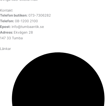
Kontakt
Telefon butiken:
073-7306282
Telefon:
08-1200 2100
Epost:
info@tumbaantik.se
Adress:
Ekvägen 28
147 33 Tumba
Länkar