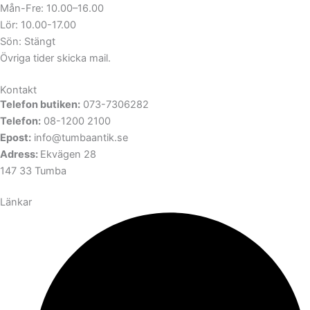
Mån-Fre: 10.00–16.00
Lör: 10.00-17.00
Sön: Stängt
Övriga tider skicka mail.
Kontakt
Telefon butiken:
073-7306282
Telefon:
08-1200 2100
Epost:
info@tumbaantik.se
Adress:
Ekvägen 28
147 33 Tumba
Länkar