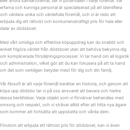
eller andra samlarföremål, ser vi potentialen i varje föremål. Vår
erfarna och kunniga personal är specialiserad på att identifiera
och värdera unika och värdefulla föremål, och vi är redo att
erbjuda dig ett rättvist och konkurrenskraftigt pris för hela eller
delar av dödsboet.
Med vårt smidiga och effektiva köpuppdrag kan du snabbt och
enkelt frigöra värdet från dödsboet utan att behöva bekymra dig
om komplicerade försäljningsprocesser. Vi tar hand om all logistik
och administration, vilket gör att du kan fokusera på att ta hand
om det som verkligen betyder mest för dig och din familj.
Vår filosofi är att varje föremål berättar en historia, och genom att
köpa upp dödsbo tar vi på oss ansvaret att bevara och hedra
dessa berättelser. Varje objekt som vi förvärvar behandlas med
omsorg och respekt, och vi strävar alltid efter att hitta nya ägare
som kommer att fortsätta att uppskatta och vårda dem.
Förutom att erbjuda ett rättvist pris för dödsboet, kan vi även