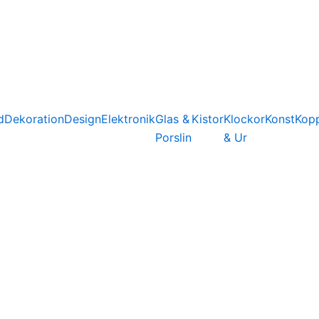
d
Dekoration
Design
Elektronik
Glas &
Kistor
Klockor
Konst
Kop
Porslin
& Ur