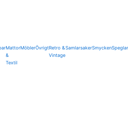
par
Mattor
Möbler
Övrigt
Retro &
Samlarsaker
Smycken
Spegla
&
Vintage
Textil