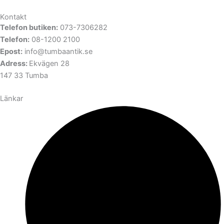
Kontakt
Telefon butiken:
073-7306282
Telefon:
08-1200 2100
Epost:
info@tumbaantik.se
Adress:
Ekvägen 28
147 33 Tumba
Länkar