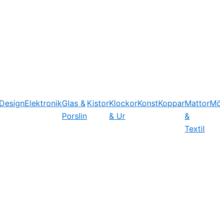
Design
Elektronik
Glas &
Kistor
Klockor
Konst
Koppar
Mattor
Mö
Porslin
& Ur
&
Textil