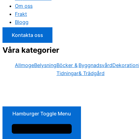
Om oss
Frakt
Blogg
Kontakta oss
Våra kategorier
Allmoge
Belysning
Böcker &
Byggnadsvård
Dekoration
Tidningar
& Trädgård
Hamburger Toggle Menu