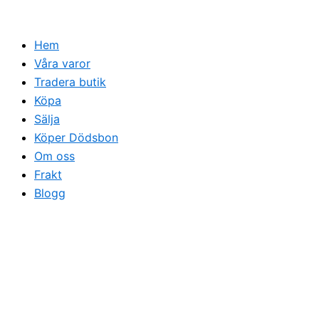
Hoppa
till
Hem
innehåll
Våra varor
Tradera butik
Köpa
Sälja
Köper Dödsbon
Om oss
Frakt
Blogg